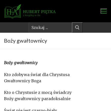
Przejdź
do
treści
Szukaj:
Boży gwałtownicy
Boży gwałtownicy
Kto zdobywa świat dla Chrystusa
Gwałtownicy Boga
Kto o Chrystusie z mocą świadczy
Boży gwałtownicy paradoksalnie
Świat nie jest czarno-biały