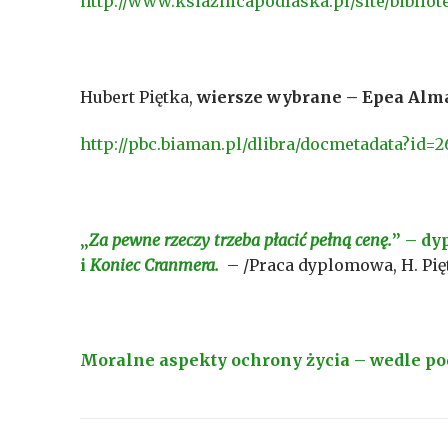
http://www.ksiaznicapodlaska.pl/site/bibliot
Hubert Piętka,
wiersze wybrane – Epea Al
http://pbc.biaman.pl/dlibra/docmetadata?id
„
Za pewne rzeczy trzeba płacić pełną cenę.
”
– dy
i
Koniec Cranmera.
– /Praca dyplomowa, H. Pię
Moralne aspekty ochrony życia – wedle po
Nawigacja