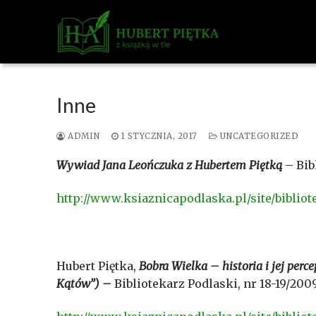
Przejdź
do
treści
Inne
ADMIN
1 STYCZNIA, 2017
UNCATEGORIZED
Wywiad Jana Leończuka z Hubertem Piętką
– Bibl
http://www.ksiaznicapodlaska.pl/site/bibliot
Hubert Piętka,
Bobra Wielka – historia i jej per
Kątów”) –
Bibliotekarz Podlaski, nr 18-19/2009,