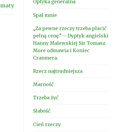
Optyka generalna
tępny
ematy
s:
Spal mnie
„Za pewne rzeczy trzeba płacić
pełną cenę.” – Dyptyk angielski
Hanny Malewskiej Sir Tomasz
More odmawia i Koniec
Cranmera.
Rzecz najtrudniejsza
Marność
Trzeba żyć
Słabość
Cień rzeczy