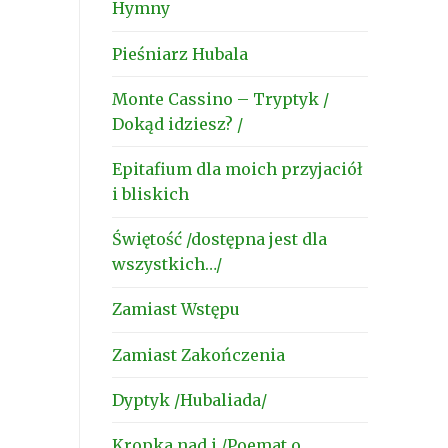
Hymny
Pieśniarz Hubala
Monte Cassino – Tryptyk /
Dokąd idziesz? /
Epitafium dla moich przyjaciół
i bliskich
Świętość /dostępna jest dla
wszystkich…/
Zamiast Wstępu
Zamiast Zakończenia
Dyptyk /Hubaliada/
Kropka nad i /Poemat o