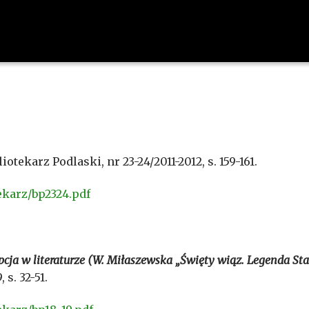
iotekarz Podlaski, nr 23-24/2011-2012, s. 159-161.
ekarz/bp2324.pdf
cepcja w literaturze (W. Miłaszewska „Święty wiąz. Legenda St
 s. 32-51.