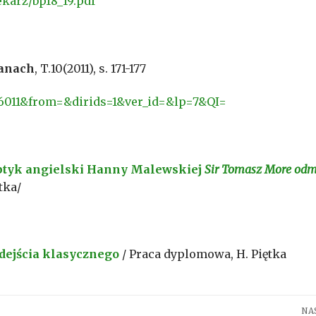
ekarz/bp18_19.pdf
manach
, T.10(2011), s. 171-177
=26011&from=&dirids=1&ver_id=&lp=7&QI=
ptyk angielski Hanny Malewskiej
Sir Tomasz More
odm
tka/
dejścia klasycznego
/ Praca dyplomowa, H. Piętka
NA