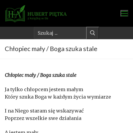
Przejdź
do
treści
Szukaj:
Chłopiec mały / Boga szuka stale
Chłopiec mały / Boga szuka stale
Ja tylko chłopcem jestem małym
Który szuka Boga w każdym życia wymiarze
I na Niego staram się wskazywać
Poprzez wszelkie swe działania
A jestem mały