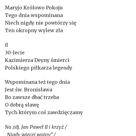
Maryjo Królowo Pokoju
Tego dnia wspominana
Niech nigdy nie powtórzy się
Ten okropny wylew zła
II
30-lecie
Kazimierza Deyny śmierci
Polskiego piłkarza legendy
Wspominana też tego dnia
Jest św. Bronisława
Bo zawsze dbać trzeba
O dobrą sławę
Tych którym coś zawdzięczamy
Na zdj. Jan Paweł II i krzyż /
„Nigdy więcej wojny” /