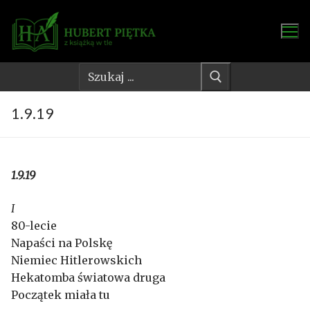
Przejdź
do
treści
Szukaj:
1.9.19
1.9.19
I
80-lecie
Napaści na Polskę
Niemiec Hitlerowskich
Hekatomba światowa druga
Początek miała tu