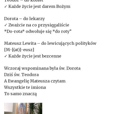
Teodor – do kobiet
✓ Każde życie jest darem Bożym
Dorota – do lekarzy
✓ Zważcie na co przysięgaliście
*Do-rota* odwołuje się *do roty”
Mateusz Lewita – do lewicujących polityków
[M-[(at)]-eusz]
✓ Każde życie jest bezcenne
Wczoraj wspominana była św. Dorota
Dziś św. Teodora
A Ewangelię Mateusza czytam
Wszystkie te imiona
To samo znaczą