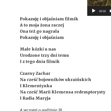
00:00
Pokazuję i objaśniam filmik
A to moja żona raczej
Ona też go nagrała
Pokazuję i objaśniam
Małe kózki u nas
Urodzone trzy dni temu
I z tego dnia filmik
Czarny Zachar
Na cześć bojowników ukraińskich
I Klementynka
Na cześć Marii Klemensa redemptorysty
I Radia Maryja
A wczoraj o godzinie 18