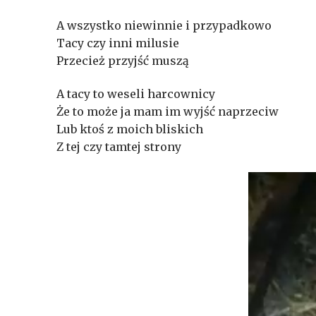
A wszystko niewinnie i przypadkowo
Tacy czy inni milusie
Przecież przyjść muszą
A tacy to weseli harcownicy
Że to może ja mam im wyjść naprzeciw
Lub ktoś z moich bliskich
Z tej czy tamtej strony
Odtwarzacz
video