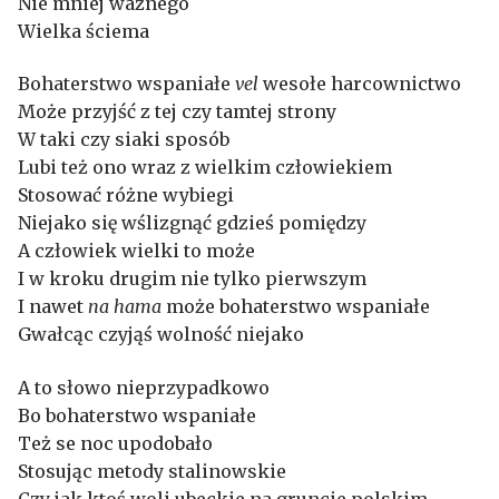
Nie mniej ważnego
Wielka ściema
Bohaterstwo wspaniałe
vel
wesołe harcownictwo
Może przyjść z tej czy tamtej strony
W taki czy siaki sposób
Lubi też ono wraz z wielkim człowiekiem
Stosować różne wybiegi
Niejako się wślizgnąć gdzieś pomiędzy
A człowiek wielki to może
I w kroku drugim nie tylko pierwszym
I nawet
na hama
może bohaterstwo wspaniałe
Gwałcąc czyjąś wolność niejako
A to słowo nieprzypadkowo
Bo bohaterstwo wspaniałe
Też se noc upodobało
Stosując metody stalinowskie
Czy jak ktoś woli ubeckie na gruncie polskim