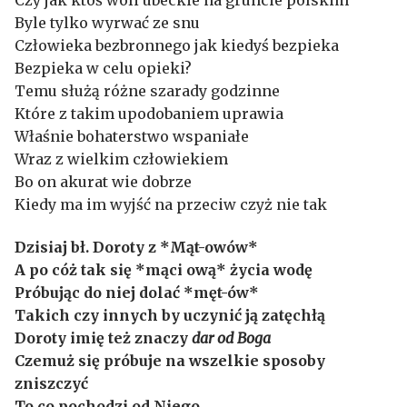
Byle tylko wyrwać ze snu
Człowieka bezbronnego jak kiedyś bezpieka
Bezpieka w celu opieki?
Temu służą różne szarady godzinne
Które z takim upodobaniem uprawia
Właśnie bohaterstwo wspaniałe
Wraz z wielkim człowiekiem
Bo on akurat wie dobrze
Kiedy ma im wyjść na przeciw czyż nie tak
Dzisiaj bł. Doroty z *Mąt-owów*
A po cóż tak się *mąci ową* życia wodę
Próbując do niej dolać *męt-ów*
Takich czy innych by uczynić ją zatęchłą
Doroty imię też znaczy
dar od Boga
Czemuż się próbuje na wszelkie sposoby
zniszczyć
To co pochodzi od Niego