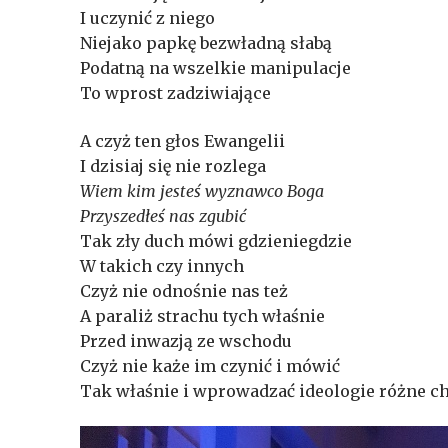
I uczynić z niego
Niejako papkę bezwładną słabą
Podatną na wszelkie manipulacje
To wprost zadziwiające
A czyż ten głos Ewangelii
I dzisiaj się nie rozlega
Wiem kim jesteś wyznawco Boga
Przyszedłeś nas zgubić
Tak zły duch mówi gdzieniegdzie
W takich czy innych
Czyż nie odnośnie nas też
A paraliż strachu tych właśnie
Przed inwazją ze wschodu
Czyż nie każe im czynić i mówić
Tak właśnie i wprowadzać ideologie różne c