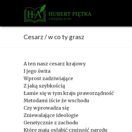
Przejdź
do
treści
Cesarz / w co ty grasz
A ten nasz cesarz krajowy
I jego świta
Wprost zadziwiające
Z jaką szybkością
Łamie się w tym kraju praworządność
Metodami iście że wschodu
Czy wprowadza się
Zniewalające ideologie
Genetycznie z zachodu
Które mają osłabić czujność narodu