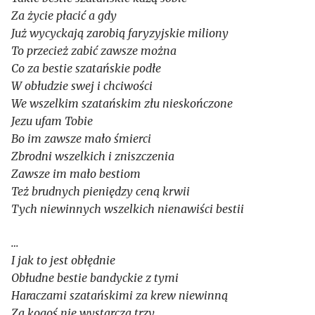
Za życie płacić a gdy
Już wycyckają zarobią faryzyjskie miliony
To przecież zabić zawsze można
Co za bestie szatańskie podłe
W obłudzie swej i chciwości
We wszelkim szatańskim złu nieskończone
Jezu ufam Tobie
Bo im zawsze mało śmierci
Zbrodni wszelkich i zniszczenia
Zawsze im mało bestiom
Też brudnych pieniędzy ceną krwii
Tych niewinnych wszelkich nienawiści bestii
…
I jak to jest obłędnie
Obłudne bestie bandyckie z tymi
Haraczami szatańskimi za krew niewinną
Za kogoś nie wystarczą trzy