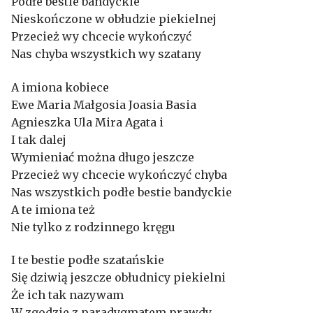
Podłe bestie bandyckie
Nieskończone w obłudzie piekielnej
Przecież wy chcecie wykończyć
Nas chyba wszystkich wy szatany
A imiona kobiece
Ewe Maria Małgosia Joasia Basia
Agnieszka Ula Mira Agata i
I tak dalej
Wymieniać można długo jeszcze
Przecież wy chcecie wykończyć chyba
Nas wszystkich podłe bestie bandyckie
A te imiona też
Nie tylko z rodzinnego kręgu
I te bestie podłe szatańskie
Się dziwią jeszcze obłudnicy piekielni
Że ich tak nazywam
W zgodzie z paradygmatem prawdy