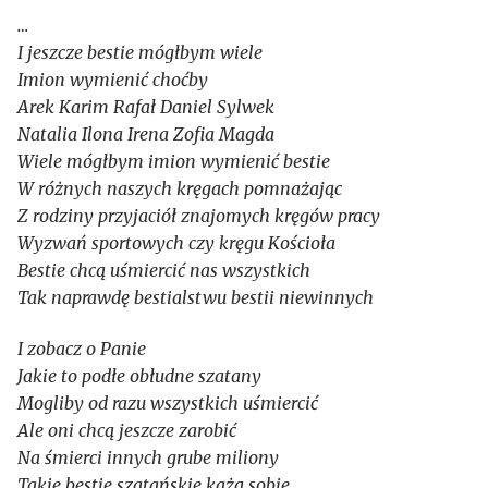
…
I jeszcze bestie mógłbym wiele
Imion wymienić choćby
Arek Karim Rafał Daniel Sylwek
Natalia Ilona Irena Zofia Magda
Wiele mógłbym imion wymienić bestie
W różnych naszych kręgach pomnażając
Z rodziny przyjaciół znajomych kręgów pracy
Wyzwań sportowych czy kręgu Kościoła
Bestie chcą uśmiercić nas wszystkich
Tak naprawdę bestialstwu bestii niewinnych
I zobacz o Panie
Jakie to podłe obłudne szatany
Mogliby od razu wszystkich uśmiercić
Ale oni chcą jeszcze zarobić
Na śmierci innych grube miliony
Takie bestie szatańskie każą sobie