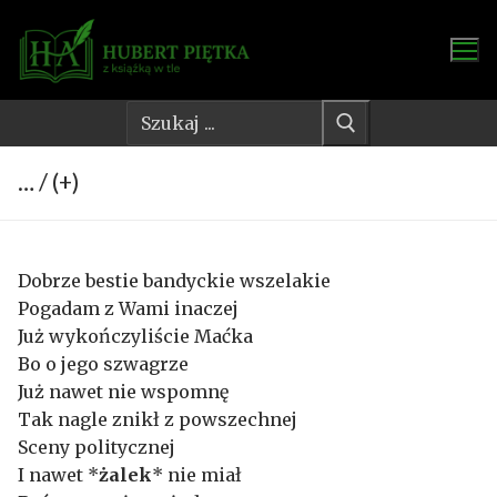
Przejdź
do
treści
Szukaj:
… / (+)
Dobrze bestie bandyckie wszelakie
Pogadam z Wami inaczej
Już wykończyliście Maćka
Bo o jego szwagrze
Już nawet nie wspomnę
Tak nagle znikł z powszechnej
Sceny politycznej
I nawet *
żalek
* nie miał