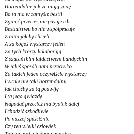
Horrendalne jak za moją żonę
Bo ta ma w zamyśle bestii
Zginąć przecież nie pasuje ich
Bestialstwu bo nie współpracuje
Z nimi jak by chcieli
A za kogoś wystarczy jeden
Za tych którzy kolaborują
Z szatańskim łajdactwem bandyckim
W jakiś sposób nam przeciwko
Za takich jeden oczywiście wystarczy
I wcale nie taki horrendalny
Jak choćby za tą podwiję
I tą jego gwiazdę
Napadać przecież ma bydlak dalej
I chodzić szkodliwie
Po naszej spuściźnie
Czy ten wielki człowiek
Tam na wsi wiadomo przecież