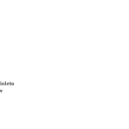
ioletu
w